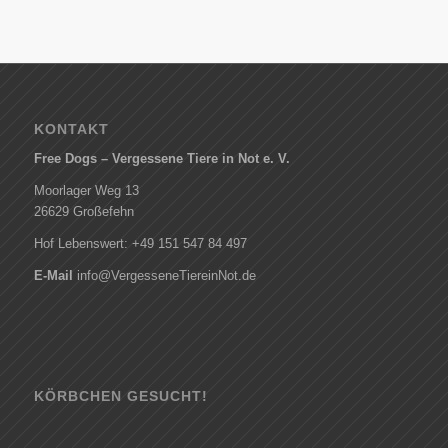
KONTAKT
Free Dogs – Vergessene Tiere in Not e. V.
Moorlager Weg 13
26629 Großefehn
Hof Lebenswert: +49 151 547 84 497
E-Mail
info@VergesseneTiereinNot.de
KÖRBCHEN GESUCHT!