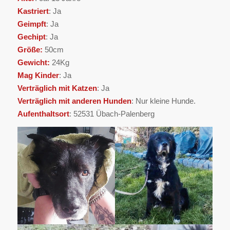
Kastriert
: Ja
Geimpft
: Ja
Gechipt
: Ja
Größe:
50cm
Gewicht:
24Kg
Mag Kinder
: Ja
Verträglich mit Katzen
: Ja
Verträglich mit anderen Hunden
: Nur kleine Hunde.
Aufenthaltsort
: 52531 Übach-Palenberg