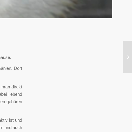
hause.
änien. Dort
 man direkt
abei liebend
ien gehören
ktiv ist und
ern und auch