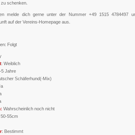
 zu schenken.
gen melde dich gerne unter der Nummer‪ +49 1515 4784497 ‬und
unft auf der Vereins-Homepage aus.
en: Folgt
y
t
: Weiblich
4-5 Jahre
tscher Schäferhund(-Mix)
Ja
a
a
n:
Wahrscheinlich noch nicht
. 50-55cm
r
: Bestimmt