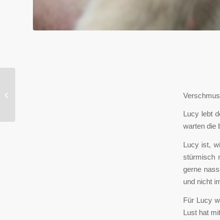
NOTFALL
-
Verschmuste
Schlaue Hopey
Lucy lebt 
warten die 
Lucy ist, 
stürmisch m
gerne nass
und nicht i
Für Lucy wü
Lust hat mi