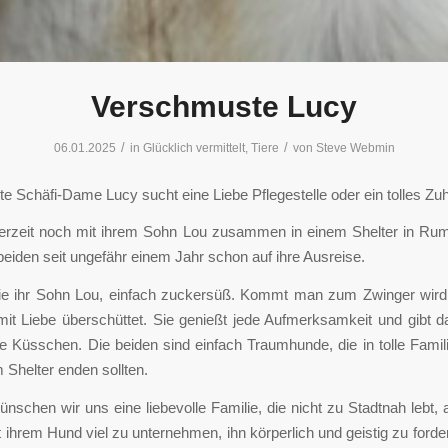
Verschmuste Lucy
/
/
06.01.2025
in
Glücklich vermittelt
,
Tiere
von
Steve Webmin
 Schäfi-Dame Lucy sucht eine Liebe Pflegestelle oder ein tolles Zu
derzeit noch mit ihrem Sohn Lou zusammen in einem Shelter in Rum
beiden seit ungefähr einem Jahr schon auf ihre Ausreise.
wie ihr Sohn Lou, einfach zuckersüß. Kommt man zum Zwinger wird
it Liebe überschüttet. Sie genießt jede Aufmerksamkeit und gibt d
e Küsschen. Die beiden sind einfach Traumhunde, die in tolle Famil
m Shelter enden sollten.
nschen wir uns eine liebevolle Familie, die nicht zu Stadtnah lebt, a
t ihrem Hund viel zu unternehmen, ihn körperlich und geistig zu ford