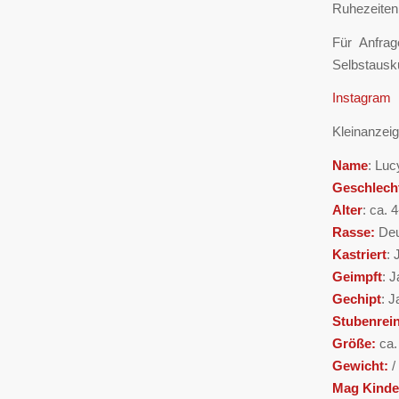
Ruhezeiten
Für Anfra
Selbstausk
Instagram
Kleinanzeig
Name
: Luc
Geschlech
Alter
: ca. 
Rasse:
Deu
Kastriert
: 
Geimpft
: J
Gechipt
: J
Stubenrei
Größe:
ca
Gewicht:
/
Mag Kinde