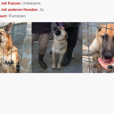
h mit Katzen
: Unbekannt
h mit anderen Hunden
: Ja
sort
: Rumänien