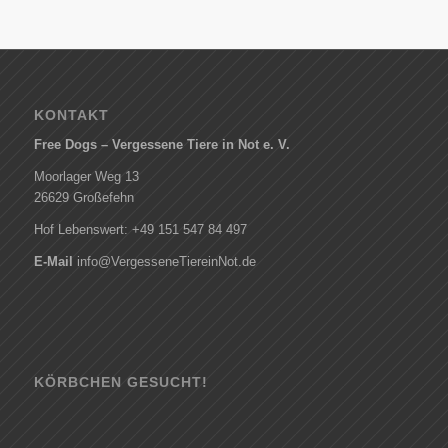
KONTAKT
Free Dogs – Vergessene Tiere in Not e. V.
Moorlager Weg 13
26629 Großefehn
Hof Lebenswert: +49 151 547 84 497
E-Mail
info@VergesseneTiereinNot.de
KÖRBCHEN GESUCHT!