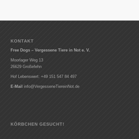
KONTAKT
Free Dogs – Vergessene Tiere in Not e. V.
Moorlager Weg 13
26629 Großefehn
Hof Lebenswert: +49 151 547 84 497
E-Mail
info@VergesseneTiereinNot.de
KÖRBCHEN GESUCHT!