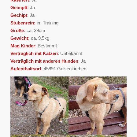
Geimpft
: Ja
Gechipt
: Ja
Stubenrein:
im Training
Größe:
ca. 39cm
Gewicht:
ca. 9,5kg
Mag Kinder
: Bestimmt
Verträglich mit Katzen
: Unbekannt
Verträglich mit anderen Hunden
: Ja
Aufenthaltsort
: 45891 Gelsenkirchen