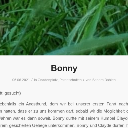
Bonny
/
/
06.06.2021
in
Gnadenplatz
,
Patenschaften
von
Sandra Bohlen
t: gesucht)
ebenfalls ein Angsthund, dem wir bei unserer ersten Fahrt na
n hatten, dass er zu uns kommen darf, sobald wir die Möglichkeit 
Jahren war es dann soweit. Bonny durfte mit seinem Kumpel Clayd
erem gesicherten Gehege unterkommen. Bonny und Clayde dürfen ih